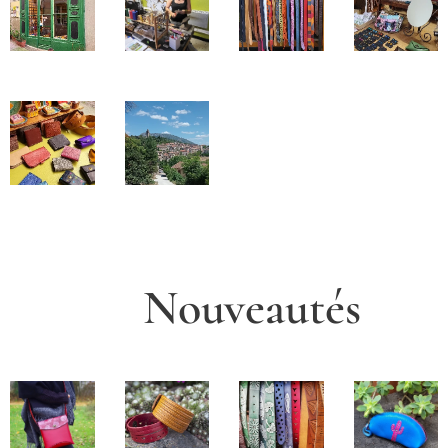
Nouv
e
a
u
t
é
s