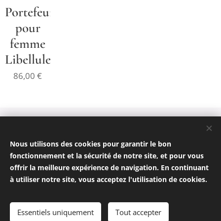
Portefeuille
pour
femme
Libellules
86,00
€
© 2025 made by Tatiana - Jantra - Nikolas
Politique de confidentialité
Nous utilisons des cookies pour garantir le bon
CGV
Cookies
fonctionnement et la sécurité de notre site, et pour vous
offrir la meilleure expérience de navigation. En continuant
Langues
à utiliser notre site, vous acceptez l'utilisation de cookies.
Français
Čeština
Devises
Essentiels uniquement
Tout accepter
EUR €
CZK Kč