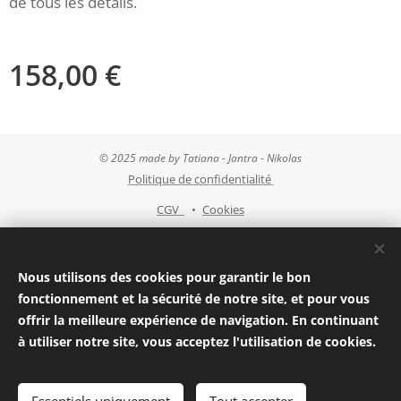
de tous les détails.
158,00
€
© 2025 made by Tatiana - Jantra - Nikolas
Politique de confidentialité
CGV
Cookies
Langues
Français
Čeština
Nous utilisons des cookies pour garantir le bon
fonctionnement et la sécurité de notre site, et pour vous
Devises
offrir la meilleure expérience de navigation. En continuant
EUR €
CZK Kč
à utiliser notre site, vous acceptez l'utilisation de cookies.
Ajouter au panier