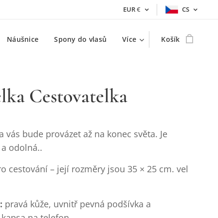
EUR
€
CS
Náušnice
Spony do vlasů
Více
Košík
lka Cestovatelka
a vás bude provázet až na konec světa. Je
 a odolná..
ro cestování – její rozměry jsou 35 × 25 cm. vel
:
pravá kůže, uvnitř pevná podšívka a
 kapsa na telefon.