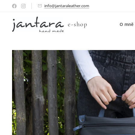
info@jantaraleather.com
e-shop
O mně