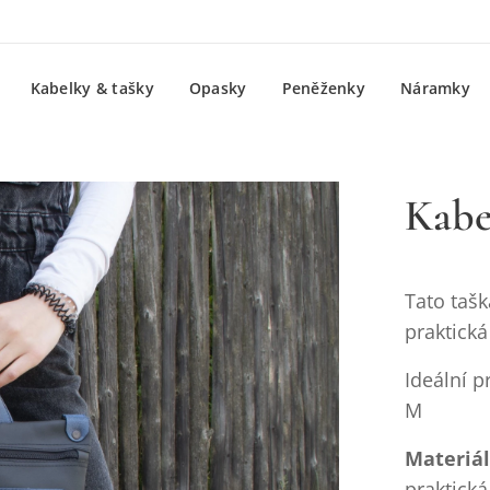
Kabelky & tašky
Opasky
Peněženky
Náramky
Kabe
Tato tašk
praktická
Ideální p
M
Materiál
praktická