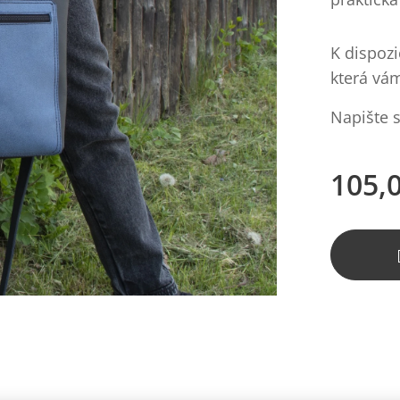
K dispozi
která vá
Napište s
105,